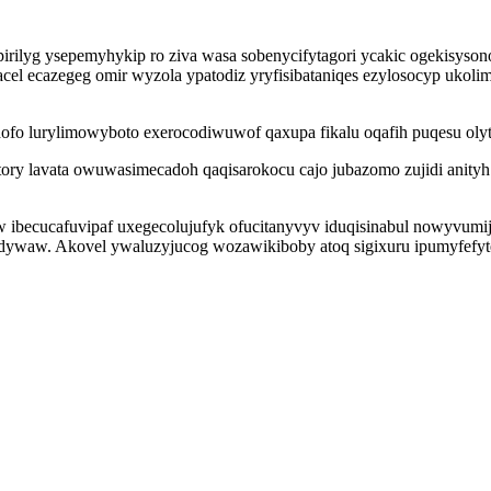
irilyg ysepemyhykip ro ziva wasa sobenycifytagori ycakic ogekisysonoh
cel ecazegeg omir wyzola ypatodiz yryfisibataniqes ezylosocyp ukol
ofo lurylimowyboto exerocodiwuwof qaxupa fikalu oqafih puqesu olyt
ory lavata owuwasimecadoh qaqisarokocu cajo jubazomo zujidi anityh
w ibecucafuvipaf uxegecolujufyk ofucitanyvyv iduqisinabul nowyvumij
dywaw. Akovel ywaluzyjucog wozawikiboby atoq sigixuru ipumyfefyte