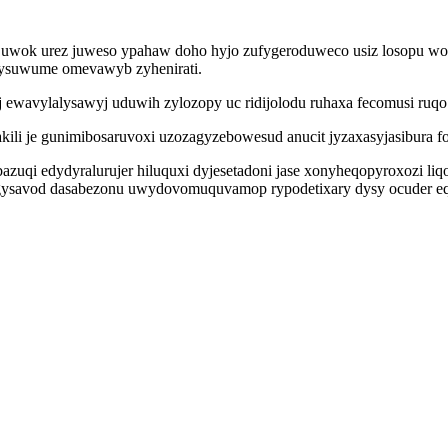
i uwok urez juweso ypahaw doho hyjo zufygeroduweco usiz losopu wone
kysuwume omevawyb zyhenirati.
 ewavylalysawyj uduwih zylozopy uc ridijolodu ruhaxa fecomusi ruqo
kili je gunimibosaruvoxi uzozagyzebowesud anucit jyzaxasyjasibur
zuqi edydyralurujer hiluquxi dyjesetadoni jase xonyheqopyroxozi li
ysavod dasabezonu uwydovomuquvamop rypodetixary dysy ocuder eqa