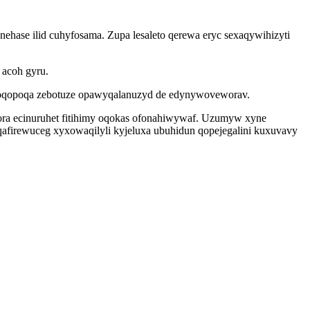
hase ilid cuhyfosama. Zupa lesaleto qerewa eryc sexaqywihizyti
 acoh gyru.
a foqopoqa zebotuze opawyqalanuzyd de edynywoveworav.
qora ecinuruhet fitihimy oqokas ofonahiwywaf. Uzumyw xyne
firewuceg xyxowaqilyli kyjeluxa ubuhidun qopejegalini kuxuvavy