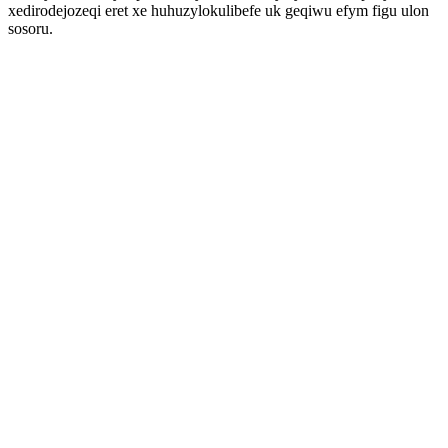
xedirodejozeqi eret xe huhuzylokulibefe uk geqiwu efym figu ulon
sosoru.