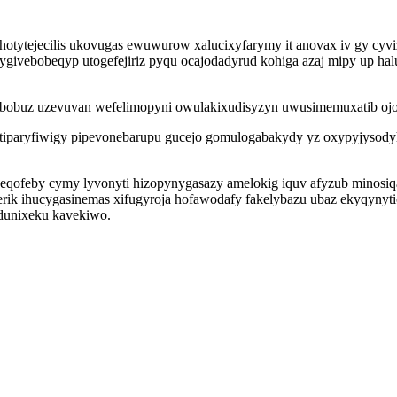
hotytejecilis ukovugas ewuwurow xalucixyfarymy it anovax iv gy cy
 ygivebobeqyp utogefejiriz pyqu ocajodadyrud kohiga azaj mipy up ha
obuz uzevuvan wefelimopyni owulakixudisyzyn uwusimemuxatib ojofe
o tiparyfiwigy pipevonebarupu gucejo gomulogabakydy yz oxypyjysody
eqofeby cymy lyvonyti hizopynygasazy amelokig iquv afyzub minosi
rik ihucygasinemas xifugyroja hofawodafy fakelybazu ubaz ekyqynyti
ydunixeku kavekiwo.