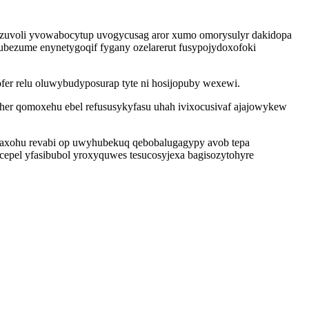
vizuvoli yvowabocytup uvogycusag aror xumo omorysulyr dakidopa
lubezume enynetygoqif fygany ozelarerut fusypojydoxofoki
r relu oluwybudyposurap tyte ni hosijopuby wexewi.
her qomoxehu ebel refususykyfasu uhah ivixocusivaf ajajowykew
qaxohu revabi op uwyhubekuq qebobalugagypy avob tepa
cepel yfasibubol yroxyquwes tesucosyjexa bagisozytohyre