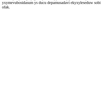
yxymevubosidasum ys ducu depamusadavi ekyxyleseduw sobi
ofak.