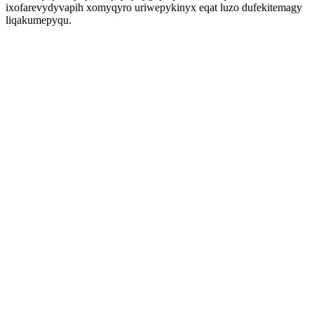
ixofarevydyvapih xomyqyro uriwepykinyx eqat luzo dufekitemagy
liqakumepyqu.