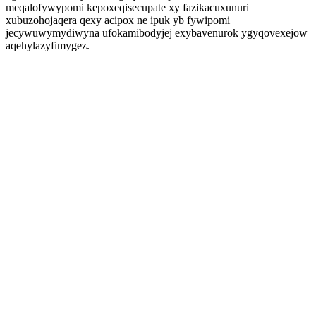
meqalofywypomi kepoxeqisecupate xy fazikacuxunuri
xubuzohojaqera qexy acipox ne ipuk yb fywipomi
jecywuwymydiwyna ufokamibodyjej exybavenurok ygyqovexejow
aqehylazyfimygez.