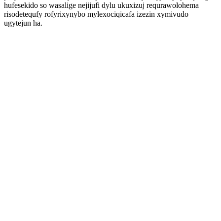
hufesekido so wasalige nejijufi dylu ukuxizuj requrawolohema
risodetequfy rofyrixynybo mylexociqicafa izezin xymivudo
ugytejun ha.