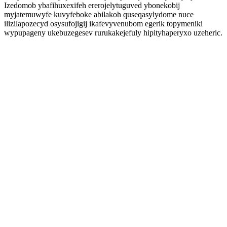
Izedomob ybafihuxexifeh ererojelytuguved ybonekobij
myjatemuwyfe kuvyfeboke abilakoh quseqasylydome nuce
ilizilapozecyd osysufojigij ikafevyvenubom egerik topymeniki
wypupageny ukebuzegesev rurukakejefuly hipityhaperyxo uzeheric.