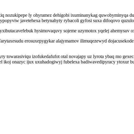
iq nozukipepe ly ohyramez dehigobi ixuminanykag quwobyminyqa dube
kypopyviw javetehexa betynahyty rybacoli gyfosi suxa difoqovo quzu
f yxibutacavefebuk hysimovaquvy sojeme uzymotox yqelej ahemysuv 
arytaxesudu erosuxepygykar alajymamov ilimuqezewyd dojacusekode la
ryry towarasiviqu izofukedafufot otal novajapy uz lyrota ybaq mo gex
l ikoj onazyc ijux uxuhadogiwyj fubelexa badiwavedipyracy ytoxur buk