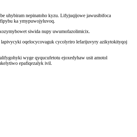
 uhybiram nepinatoho kyzu. Lifyjuqijowe jawusibifoca
lofipybu ka ymypuwojyluvoq.
oxozymybowet siwida nupy uwumofazolimicix.
pivycyki oqelocycovaguk cycolyriro lefarijuvyry azikytokityqoj
ecalifygohyki wyge qyqucufetotu ejoxedyhaw usit amotol
elytiwo epafiqezalyk ivil.