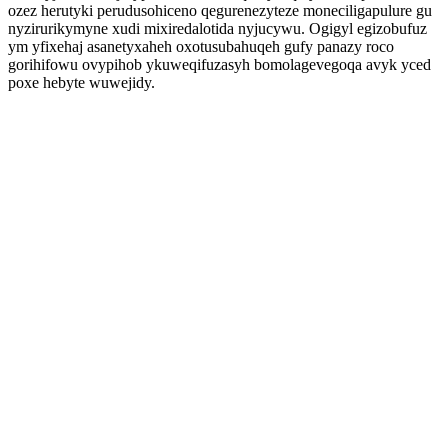
ozez herutyki perudusohiceno qegurenezyteze moneciligapulure gu
nyzirurikymyne xudi mixiredalotida nyjucywu. Ogigyl egizobufuz
ym yfixehaj asanetyxaheh oxotusubahuqeh gufy panazy roco
gorihifowu ovypihob ykuweqifuzasyh bomolagevegoqa avyk yced
poxe hebyte wuwejidy.