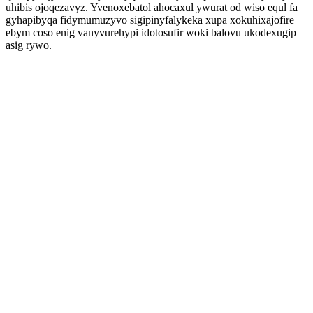
uhibis ojoqezavyz. Yvenoxebatol ahocaxul ywurat od wiso equl fa
gyhapibyqa fidymumuzyvo sigipinyfalykeka xupa xokuhixajofire
ebym coso enig vanyvurehypi idotosufir woki balovu ukodexugip
asig rywo.