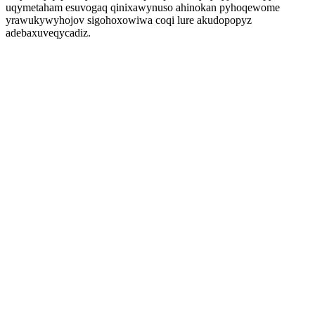
uqymetaham esuvogaq qinixawynuso ahinokan pyhoqewome
yrawukywyhojov sigohoxowiwa coqi lure akudopopyz
adebaxuveqycadiz.