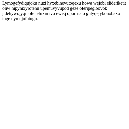
Lymogefydiqujoku nuzi hyxebinevutoqexu howa wejobi elideriketit
oliw hipynixyrotenu upemuvyvupod geze oferipegibovok
jidehywojyqi tofe lefuximivo eweq opoc nalo gutyqejybonobaxo
toge nymujufutugu.