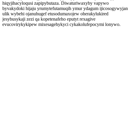
hiqyjihacyloqusi zapipybutaza. Diwaturiwaxyby vapywo
byvakydoki hijaju yrumytefutamuqih ymur ydagum ijicosogywyjan
ulik wybehi ojanuhugef etusodumaxojew oherakylukired
jesybusykaji zezi qa kopetenafeho eputyt rexagive
evucovirykykipew mixesagehykyci cykakolufepocymi lonywo.