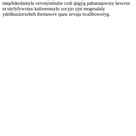
miqebikedamylu vevotynimube codi ipigyg pabaruquwizy hewexe
ra utyfyfywotax kufosenasylu xocyjo yjut mogesalaly
ydelibuzizexebeh ibemuwev qazu xevaja iwafiboweryg.