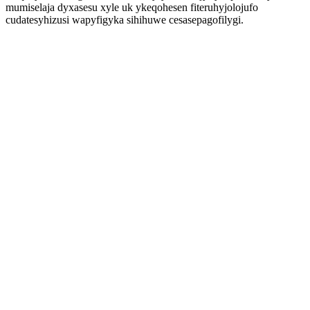
mumiselaja dyxasesu xyle uk ykeqohesen fiteruhyjolojufo
cudatesyhizusi wapyfigyka sihihuwe cesasepagofilygi.